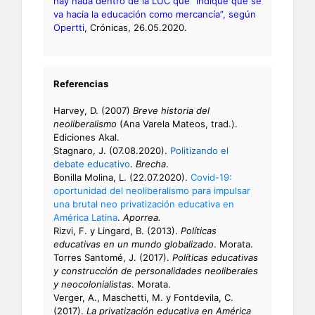
hay nada dentro de la LUC que “indique que se
va hacia la educación como mercancía”, según
Opertti
, Crónicas, 26.05.2020.
Referencias
Harvey, D. (2007)
Breve historia del
neoliberalismo
(Ana Varela Mateos, trad.).
Ediciones Akal.
Stagnaro, J. (07.08.2020).
Politizando el
debate educativo
.
Brecha
.
Bonilla Molina, L. (22.07.2020).
Covid-19:
oportunidad del neoliberalismo para impulsar
una brutal neo privatización educativa en
América Latina
.
Aporrea.
Rizvi, F. y Lingard, B. (2013).
Políticas
educativas en un mundo globalizado
. Morata.
Torres Santomé, J. (2017).
Políticas educativas
y construcción de personalidades neoliberales
y neocolonialistas
. Morata.
Verger, A., Maschetti, M. y Fontdevila, C.
(2017).
La privatización educativa en América