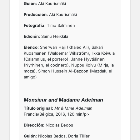
Guión:
Aki Kaurismäki
Producción:
Aki Kaurismäki
Fotografía:
Timo Salminen
Edición:
Samu Heikkilä
Elenco:
Sherwan Haji (Khaled Ali), Sakari
Kuosmanen (Waldemar Wikström), Ilkka Koivula
(Calamnius, el portero), Janne Hyytiäinen
(Nyrhinen, el cocinero), Nuppu Koivu (Mirja, la
moza), Simon Hussein Al-Bazoon (Mazdak, el
amigo)
Monsieur and Madame Adelman
Título original:
Mr & Mme Adelman
Francia/Bélgica, 2016, 120 min/p>
Dirección:
Nicolas Bedos
Guión:
Nicolas Bedos, Doria Tillier