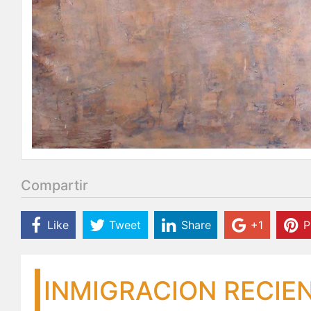
Compartir
Like
Tweet
Share
+1
P
INMIGRACION RECIE