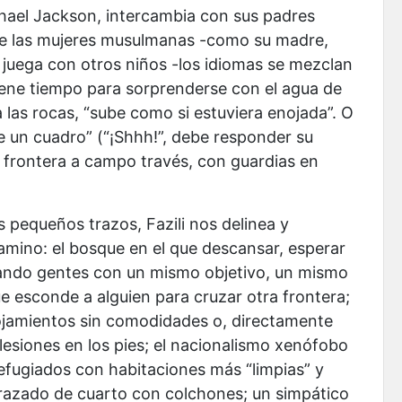
hael Jackson, intercambia con sus padres
 de las mujeres musulmanas -como su madre,
, juega con otros niños -los idiomas se mezclan
 tiene tiempo para sorprenderse con el agua de
a las rocas, “sube como si estuviera enojada”. O
e un cuadro” (“¡Shhh!”, debe responder su
 frontera a campo través, con guardias en
pequeños trazos, Fazili nos delinea y
camino: el bosque en el que descansar, esperar
tando gentes con un mismo objetivo, un mismo
e esconde a alguien para cruzar otra frontera;
lojamientos sin comodidades o, directamente
 lesiones en los pies; el nacionalismo xenófobo
efugiados con habitaciones más “limpias” y
sfrazado de cuarto con colchones; un simpático