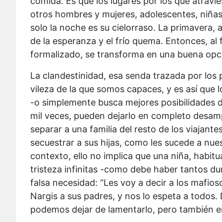
comida. Es que los lugares por los que atravies
otros hombres y mujeres, adolescentes, niñas
solo la noche es su cielorraso. La primavera,
de la esperanza y el frío quema. Entonces, al 
formalizado, se transforma en una buena opció
La clandestinidad, esa senda trazada por los
vileza de la que somos capaces, y es así que 
-o simplemente busca mejores posibilidades d
mil veces, pueden dejarlo en completo desamp
separar a una familia del resto de los viajant
secuestrar a sus hijas, como les sucede a nu
contexto, ello no implica que una niña, habit
tristeza infinitas -como debe haber tantos dur
falsa necesidad: “Les voy a decir a los mafio
Nargis a sus padres, y nos lo espeta a todos
podemos dejar de lamentarlo, pero también e