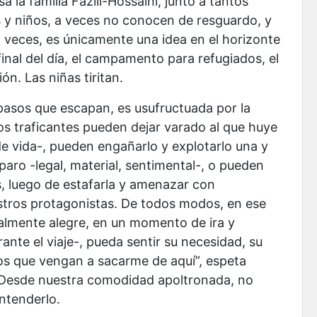
a la familia Fazili-Hossaini, junto a tantos
 y niños, a veces no conocen de resguardo, y
 a veces, es únicamente una idea en el horizonte
final del día, el campamento para refugiados, el
n. Las niñas tiritan.
 pasos que escapan, es usufructuada por la
los traficantes pueden dejar varado al que huye
e vida-, pueden engañarlo y explotarlo una y
aro -legal, material, sentimental-, o pueden
es, luego de estafarla y amenazar con
estros protagonistas. De todos modos, en ese
ualmente alegre, en un momento de ira y
ante el viaje-, pueda sentir su necesidad, su
sos que vengan a sacarme de aquí”, espeta
. Desde nuestra comodidad apoltronada, no
ntenderlo.