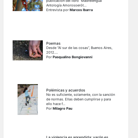
publicación del libro “Madrelengua
Antología Amorosoerót...
Entrevista por
Marcos Ibarra
Poemas
Desde “Al sur de las cosas”, Buenos Aires,
2012....
Por
Pasqualino Bongiovanni
Polémicas y acuerdos
No es suficiente, solamente, con la sanción
de normas. Ellas deben cumplirse y para
ello hace f...
Por
Milagro Pau
La violencia es aprendida; varón es