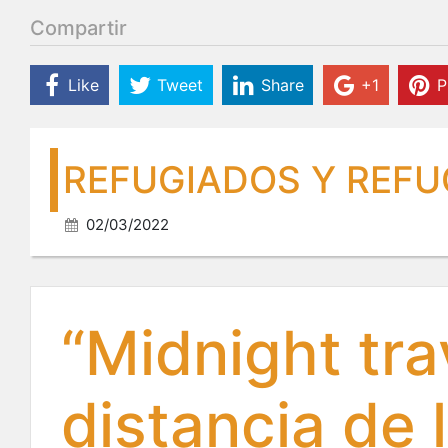
Compartir
Like
Tweet
Share
+1
P
REFUGIADOS Y REFU
02/03/2022
“Midnight trav
distancia de 