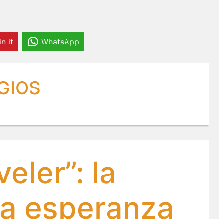
in it
WhatsApp
GIOS
eler”: la
la esperanza