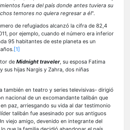
mientos fuera del país donde antes tuviera su
ichos temores no quiera regresar a él
".
mero de refugiados alcanzó la cifra de 82,4
11, por ejemplo, cuando el número era inferior
cada 95 habitantes de este planeta es un
 años.
[1]
ctor de
Midnight traveler
, su esposa Fatima
 y sus hijas Nargis y Zahra, dos niñas
 también en teatro y series televisivas- dirigió
isión nacional de un excomandante talibán que
 en paz, arriesgando su vida al dar testimonio
líder talibán fue asesinado por sus antiguos
Un viejo amigo, devenido en integrante del
lo que la familia decidió abandonar el país.