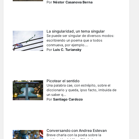
Por
Néstor Casanova Berna
La singularidad, un tema singular
Se puede ser singular de diversos modos:
escribiendo un poema que a todos
conmueva, por ejemplo....
Por
Luis C. Turiansky
Picotear el sentido
Una palabra cae, con estrépito, sobre el
diccionario y queda, ipso facto, imbuida de
un saber q...
Por
Santiago Cardozo
Conversando con Andrea Estevan
Breve charla con la poeta sobre la