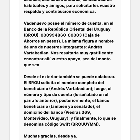
habituales y amigos, para solicitarles vuestro
respaldo y contribución económica.
Vadenuevo posee el número de cuenta, en el
Banco de la República Oriental del Uruguay
(BROU), 000994860-00003 (Caja de
Ahorros en pesos). La misma figura a nombre
de uno de nuestros integrantes: Andrés
Vartabedian. Nos resultaría muy gratificante
encontrar allí vuestro apoyo, sea del monto
que sea.
Desde el exterior también se puede colaborar.
El BROU solicita el nombre completo del
beneficiario (Andrés Vartabedian); luego, el
número y tipo de cuenta (lo señalado en el
párrafo anterior); posteriormente, el banco
beneficiario (también ya señalado); el
domicilio del banco (Piedras 369,
Montevideo, Uruguay); y finalmente, lo que se
denomina código Swift (BROUUYMM).
Muchas gracias, desde ya.