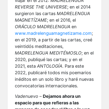
viajar en el 2012:
MADRELENGUA
REVERSE THE UNIVERSE
; en el 2014
surgieron las cartas
MADRELENGUA
MAGNETÍZAME
; en el 2016, el
ORÁCULO MADRELENGUA
en
www.madrelenguamagnetizame.com
;
en el 2019, a partir de las cartas, creé
veintidós meditaciones,
MADRELENGUA MEDITÉMOSLO
; en el
2020, publiqué las cartas; y en el
2021, esta
ANTOLOGÍA
. Para este
2022, publicaré todos mis poemarios
inéditos en un solo libro y haré nuevas
convocatorias internacionales.
Vadenuevo –
Dejamos ahora un
espacio para que refieras a las