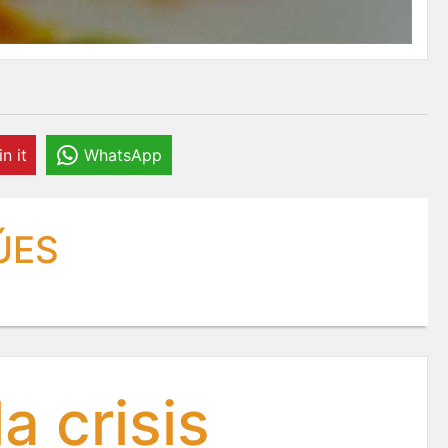
in it
WhatsApp
ÚES
a crisis