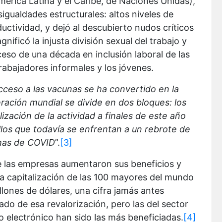
rica Latina y el Caribe, de Naciones Unidas),
gualdades estructurales: altos niveles de
uctividad, y dejó al descubierto nudos críticos
ificó la injusta división sexual del trabajo y
ceso de una década en inclusión laboral de las
rabajadores informales y los jóvenes.
acceso a las vacunas se ha convertido en la
peración mundial se divide en dos bloques: los
ación de la actividad a finales de este año
los que todavía se enfrentan a un rebrote de
imas de COVID
”.
[3]
e las empresas aumentaron sus beneficios y
a capitalización de las 100 mayores del mundo
llones de dólares, una cifra jamás antes
do de esa revalorización, pero las del sector
o electrónico han sido las más beneficiadas.
[4]