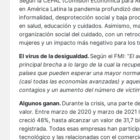
Según la CEPAL (Comisión Económica para Amé
en América Latina la pandemia profundizó desi
informalidad, desprotección social y baja prod
en salud, educación y cuidados. Asimismo, magn
organización social del cuidado, con un retro
mujeres y un impacto más negativo para los t
El virus de la desigualdad.
Según el FMI: “
El 
principal brecha a lo largo de la cual la recu
países que pueden esperar una mayor normaliz
(casi todas las economías avanzadas) y aquel
contagios y un aumento del número de víct
Algunos ganan.
Durante la crisis, u
na parte d
valor. Entre marzo de 2020 y marzo de 2021 l
creció 48%, hasta alcanzar un valor de 31,7 bi
registrada. Todas esas empresas han participa
tecnológico y las relacionadas con el comerci