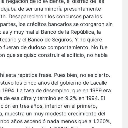
 la negación de lo evidente, el disfraz de las
o dejaba de ser una minoría presuntamente
ith. Desaparecieron los concursos para los
artes, los créditos bancarios se otorgaron sin
cias y muy mal el Banco de la República, la
tecario y el Banco de Seguros. Y no quiere
rno fueran de dudoso comportamiento. No fue
 que se quiso construir el edificio, no había
í esta repetida frase. Pues bien, no es cierto.
stuvo los cinco años del gobierno de Lacalle
n 1994. La tasa de desempleo, que en 1989 era
 de esa cifra y terminó en 9.2% en 1994. El
ción en tres años, inferior en el primero,
ta, muestra un muy modesto crecimiento del
s cinco años ascendió nada menos que a 1.260%,